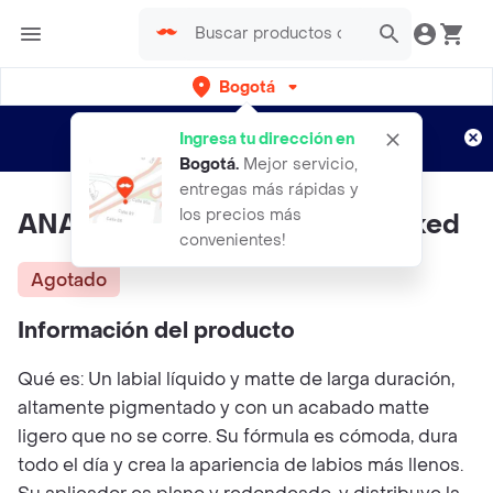
Bogotá
Regístrate
¿Nuevo en Rappi?
y disfruta de
Ingresa tu dirección en
envíos gratis por semanas
Aplican TyC
Bogotá
.
Mejor servicio,
entregas más rápidas y
los precios más
ANASTASIA Liquid Lipstick Naked
convenientes!
Agotado
Información del producto
Qué es: Un labial líquido y matte de larga duración,
altamente pigmentado y con un acabado matte
ligero que no se corre. Su fórmula es cómoda, dura
todo el día y crea la apariencia de labios más llenos.