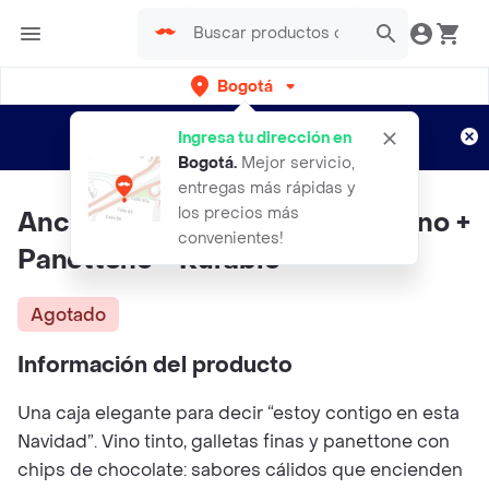
Bogotá
Regístrate
¿Nuevo en Rappi?
y disfruta de
Ingresa tu dirección en
envíos gratis por semanas
Aplican TyC
Bogotá
.
Mejor servicio,
entregas más rápidas y
los precios más
Ancheta Navideña Premium: Vino +
convenientes!
Panettone + Kurabie
Agotado
Información del producto
Una caja elegante para decir “estoy contigo en esta
Navidad”. Vino tinto, galletas finas y panettone con
chips de chocolate: sabores cálidos que encienden