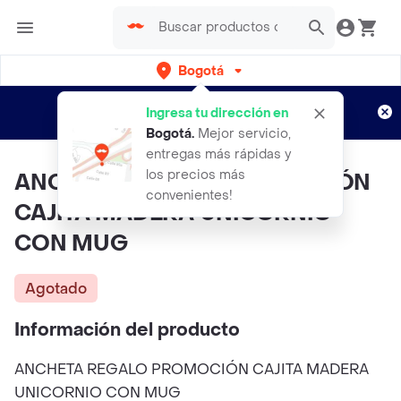
Bogotá
Regístrate
¿Nuevo en Rappi?
y disfruta de
Ingresa tu dirección en
envíos gratis por semanas
Aplican TyC
Bogotá
.
Mejor servicio,
entregas más rápidas y
los precios más
ANCHETA REGALO PROMOCIÓN
convenientes!
CAJITA MADERA UNICORNIO
CON MUG
Agotado
Información del producto
ANCHETA REGALO PROMOCIÓN CAJITA MADERA
UNICORNIO CON MUG