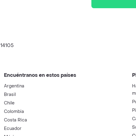
114105
Encuéntranos en estos países
P
Argentina
H
m
Brasil
P
Chile
P
Colombia
C
Costa Rica
S
Ecuador
C