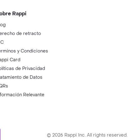
obre Rappi
log
erecho de retracto
IC
érminos y Condiciones
appi Card
olíticas de Privacidad
ratamiento de Datos
QRs
nformación Relevante
ry
©
2026
Rappi Inc. All rights reserved.