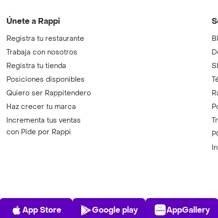
Únete a Rappi
S
Registra tu restaurante
B
Trabaja con nosotros
D
Registra tu tienda
S
Posiciones disponibles
T
Quiero ser Rappitendero
R
Haz crecer tu marca
P
Incrementa tus ventas
T
con Pide por Rappi
P
I
App Store
Play Store
AppGalle
App Store
Google play
AppGallery