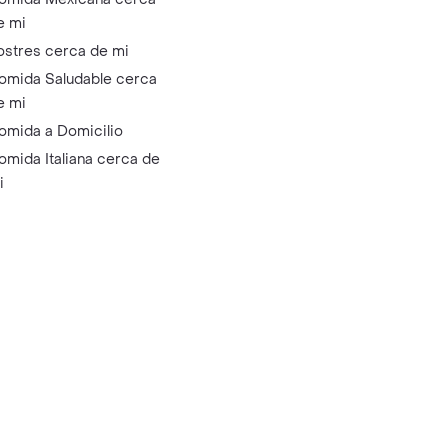
e mi
ostres cerca de mi
omida Saludable cerca
e mi
omida a Domicilio
omida Italiana cerca de
i