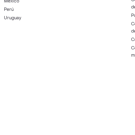
México
d
Perú
P
Uruguay
C
d
C
C
m