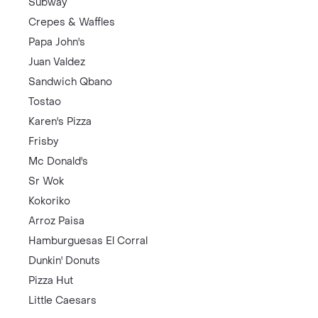
Subway
Crepes & Waffles
Papa John's
Juan Valdez
Sandwich Qbano
Tostao
Karen's Pizza
Frisby
Mc Donald's
Sr Wok
Kokoriko
Arroz Paisa
Hamburguesas El Corral
Dunkin' Donuts
Pizza Hut
Little Caesars