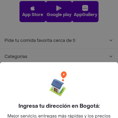
App Store
Google play
AppGallery
Pide tu comida favorita cerca de ti
Categorías
Únete a Rappi
Sobre Rappi
Facebook
Twitter
Instagram
Ingresa tu dirección en Bogotá:
Mejor servicio, entregas más rápidas y los precios
©
2026
Rappi Inc. All rights reserved.