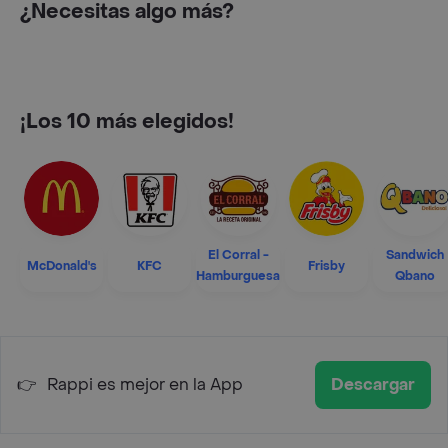
¿Necesitas algo más?
¡Los 10 más elegidos!
El Corral -
Sandwich
McDonald's
KFC
Frisby
Hamburguesa
Qbano
👉
Rappi es mejor en la App
Descargar