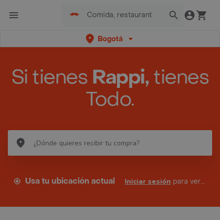
Bogotá
Si tienes
Rappi,
tienes
Todo.
Usa tu ubicación actual
Iniciar sesión
para ver tus direcciones