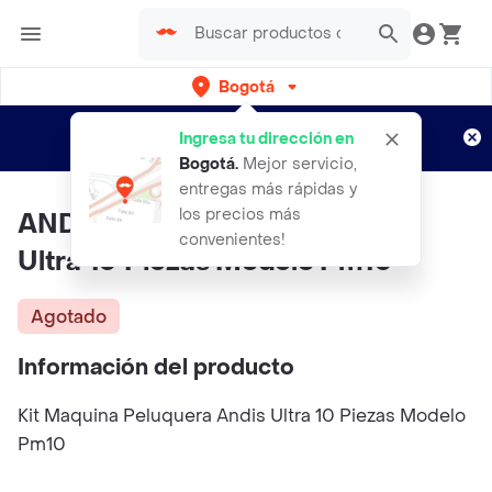
Bogotá
Regístrate
¿Nuevo en Rappi?
y disfruta de
Ingresa tu dirección en
envíos gratis por semanas
Aplican TyC
Bogotá
.
Mejor servicio,
entregas más rápidas y
los precios más
ANDIS Kit Maquina Peluquera
convenientes!
Ultra 10 Piezas Modelo Pm10
Agotado
Información del producto
Kit Maquina Peluquera Andis Ultra 10 Piezas Modelo
Pm10