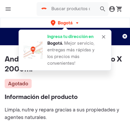
Bogotá
Regístrate
¿Nuevo en Rappi?
y disfruta de
Ingresa tu dirección en
envíos gratis por semanas
Aplican TyC
Bogotá
.
Mejor servicio,
entregas más rápidas y
los precios más
Andrea Paola Shampoo Durazno X
convenientes!
2000ml
Agotado
Información del producto
Limpia, nutre y repara gracias a sus propiedades y
agentes naturales.