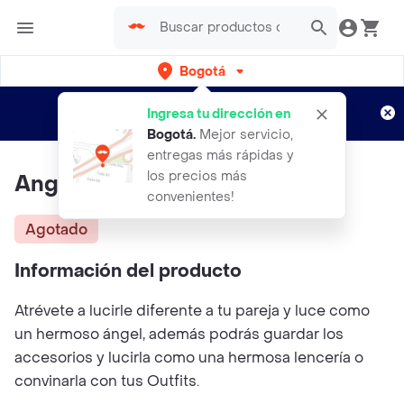
Bogotá
Regístrate
¿Nuevo en Rappi?
y disfruta de
Ingresa tu dirección en
envíos gratis por semanas
Aplican TyC
Bogotá
.
Mejor servicio,
entregas más rápidas y
los precios más
Angel Blanco Ref De29
convenientes!
Agotado
Información del producto
Atrévete a lucirle diferente a tu pareja y luce como
un hermoso ángel, además podrás guardar los
accesorios y lucirla como una hermosa lencería o
convinarla con tus Outfits.