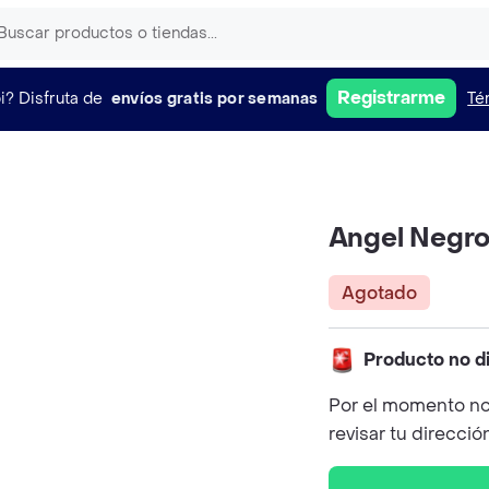
Registrarme
i?
Disfruta de
envíos gratis por semanas
Té
Angel Negr
Agotado
Producto no d
Por el momento no
revisar tu direcció