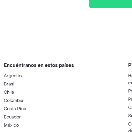
Encuéntranos en estos países
P
Argentina
H
m
Brasil
P
Chile
P
Colombia
C
Costa Rica
S
Ecuador
C
México
d