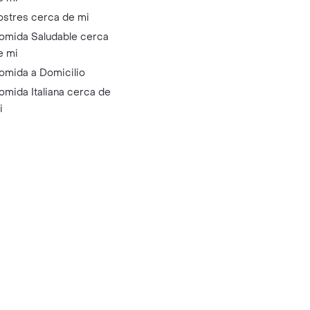
ostres cerca de mi
omida Saludable cerca
e mi
omida a Domicilio
omida Italiana cerca de
i