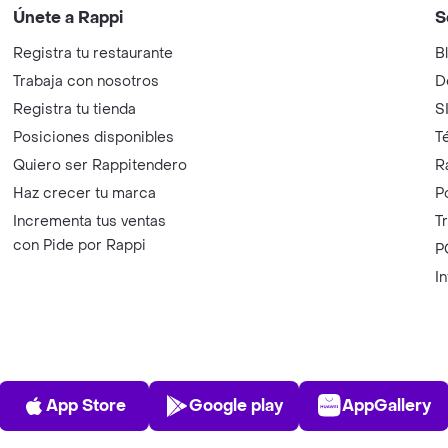
Únete a Rappi
S
Registra tu restaurante
B
Trabaja con nosotros
D
Registra tu tienda
S
Posiciones disponibles
T
Quiero ser Rappitendero
R
Haz crecer tu marca
P
Incrementa tus ventas
T
con Pide por Rappi
P
I
App Store
Play Store
AppGalle
App Store
Google play
AppGallery