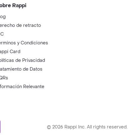
obre Rappi
log
erecho de retracto
IC
érminos y Condiciones
appi Card
olíticas de Privacidad
ratamiento de Datos
QRs
nformación Relevante
ry
©
2026
Rappi Inc. All rights reserved.