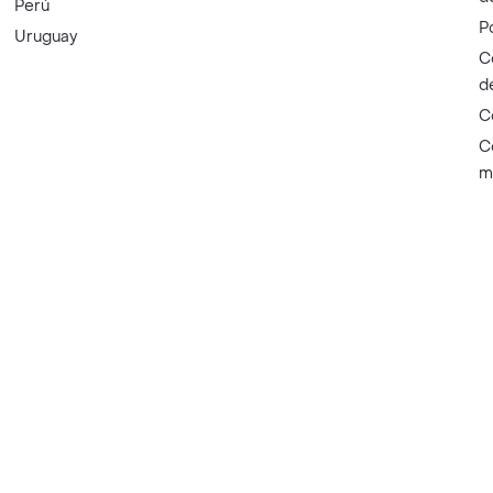
Perú
P
Uruguay
C
d
C
C
m