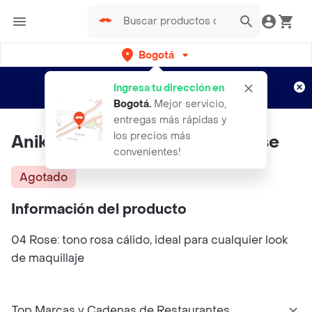
Bogotá
Regístrate
¿Nuevo en Rappi?
y disfruta de
Ingresa tu dirección en
envíos gratis por semanas
Aplican TyC
Bogotá
.
Mejor servicio,
entregas más rápidas y
los precios más
Anik Blush Liquido Tono 04 Rose
convenientes!
Agotado
Información del producto
04 Rose: tono rosa cálido, ideal para cualquier look
de maquillaje
Top Marcas y Cadenas de Restaurantes