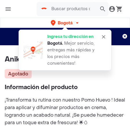
Bogotá
Regístrate
¿Nuevo en Rappi?
y disfruta de
Ingresa tu dirección en
envíos gratis por semanas
Aplican TyC
Bogotá
.
Mejor servicio,
entregas más rápidas y
los precios más
Anik Pomo Huevo
convenientes!
Agotado
Información del producto
¡Transforma tu rutina con nuestro Pomo Huevo ! Ideal
para aplicar y difuminar productos en crema,
logrando un acabado natural. ¡Se puede humedecer
para un toque extra de frescura! 🌟🥚