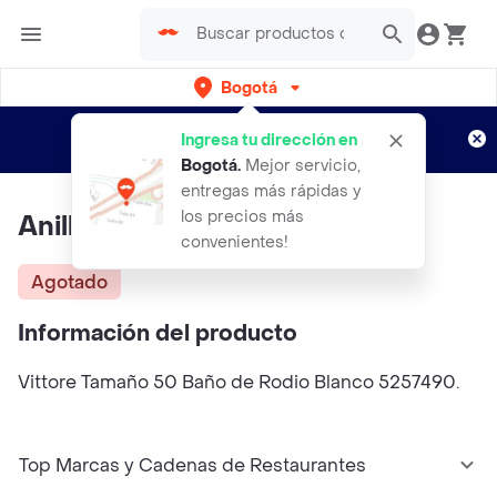
Bogotá
Regístrate
¿Nuevo en Rappi?
y disfruta de
Ingresa tu dirección en
envíos gratis por semanas
Aplican TyC
Bogotá
.
Mejor servicio,
entregas más rápidas y
los precios más
Anillo 5257490 Swarovski
convenientes!
Agotado
Información del producto
Vittore Tamaño 50 Baño de Rodio Blanco 5257490.
Top Marcas y Cadenas de Restaurantes