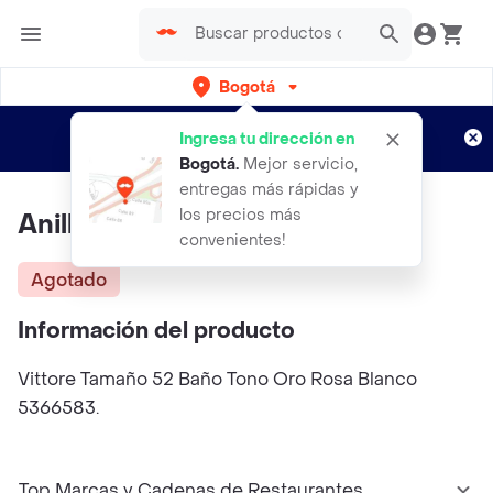
Bogotá
Regístrate
¿Nuevo en Rappi?
y disfruta de
Ingresa tu dirección en
envíos gratis por semanas
Aplican TyC
Bogotá
.
Mejor servicio,
entregas más rápidas y
los precios más
Anillo 5366583 Swarovski
convenientes!
Agotado
Información del producto
Vittore Tamaño 52 Baño Tono Oro Rosa Blanco
5366583.
Top Marcas y Cadenas de Restaurantes