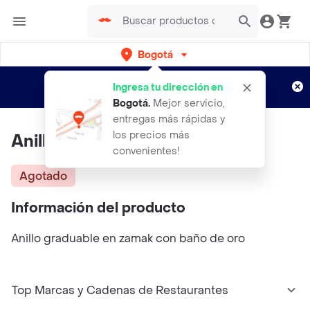
Bogotá
Regístrate
¿Nuevo en Rappi?
y disfruta de
Ingresa tu dirección en
envíos gratis por semanas
Aplican TyC
Bogotá
.
Mejor servicio,
entregas más rápidas y
los precios más
Anillo Abeja Avemaría
convenientes!
Agotado
Información del producto
Anillo graduable en zamak con baño de oro
Top Marcas y Cadenas de Restaurantes