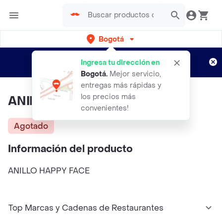
Bogotá
Regístrate
¿Nuevo en Rappi?
y disfruta de
Ingresa tu dirección en
envíos gratis por semanas
Aplican TyC
Bogotá
.
Mejor servicio,
entregas más rápidas y
los precios más
ANILLO HAPPY FACE
convenientes!
Agotado
Información del producto
ANILLO HAPPY FACE
Top Marcas y Cadenas de Restaurantes