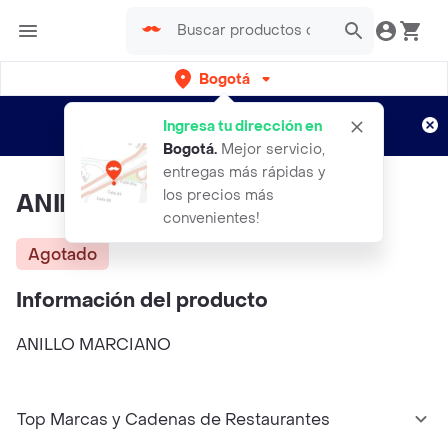
Bogotá
Regístrate
¿Nuevo en Rappi?
y disfruta de
Ingresa tu dirección en
envíos gratis por semanas
Aplican TyC
Bogotá
.
Mejor servicio,
entregas más rápidas y
los precios más
ANILLO MARCIANO
convenientes!
Agotado
Información del producto
ANILLO MARCIANO
Top Marcas y Cadenas de Restaurantes