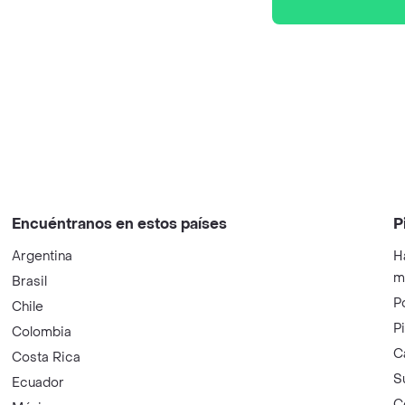
Encuéntranos en estos países
P
Argentina
H
m
Brasil
P
Chile
P
Colombia
C
Costa Rica
S
Ecuador
C