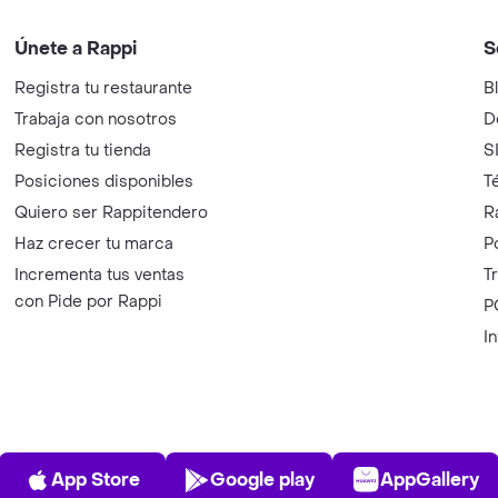
Únete a Rappi
S
Registra tu restaurante
B
Trabaja con nosotros
D
Registra tu tienda
S
Posiciones disponibles
T
Quiero ser Rappitendero
R
Haz crecer tu marca
P
Incrementa tus ventas
T
con Pide por Rappi
P
I
App Store
Play Store
AppGalle
App Store
Google play
AppGallery