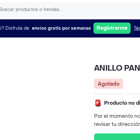
Registrarme
i?
Disfruta de
envíos gratis por semanas
Té
ANILLO PA
Agotado
Producto no d
Por el momento no
revisar tu direcció