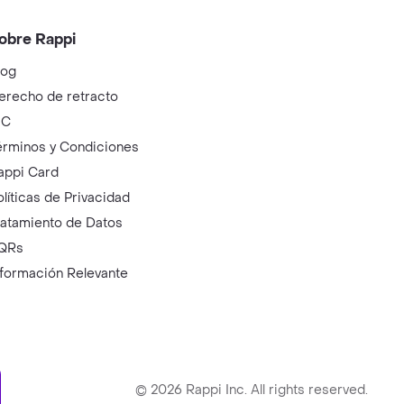
obre Rappi
log
erecho de retracto
IC
érminos y Condiciones
appi Card
olíticas de Privacidad
ratamiento de Datos
QRs
nformación Relevante
ry
©
2026
Rappi Inc. All rights reserved.