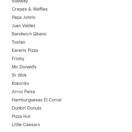
Subway
Crepes & Waffles
Papa John's
Juan Valdez
Sandwich Qbano
Tostao
Karen's Pizza
Frisby
Mc Donald's
Sr Wok
Kokoriko
Arroz Paisa
Hamburguesas El Corral
Dunkin' Donuts
Pizza Hut
Little Caesars