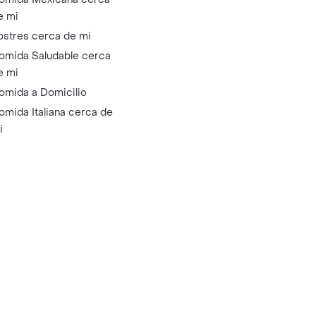
e mi
ostres cerca de mi
omida Saludable cerca
e mi
omida a Domicilio
omida Italiana cerca de
i