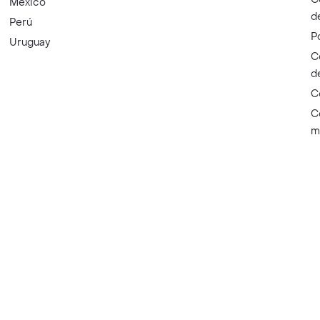
México
d
Perú
P
Uruguay
C
d
C
C
m