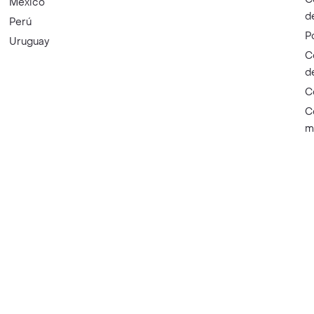
México
d
Perú
P
Uruguay
C
d
C
C
m