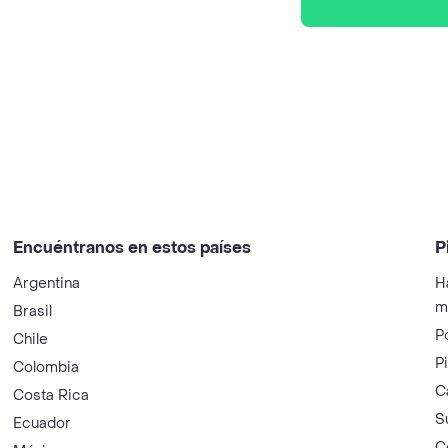
Encuéntranos en estos países
P
Argentina
H
m
Brasil
P
Chile
P
Colombia
C
Costa Rica
S
Ecuador
C