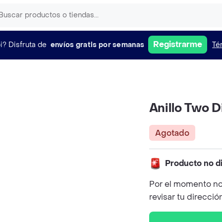
Registrarme
i?
Disfruta de
envíos gratis por semanas
Té
Anillo Two D
Agotado
Producto no d
Por el momento no
revisar tu direcció