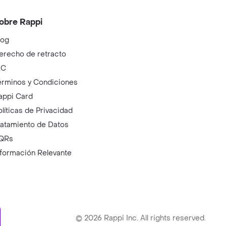
obre Rappi
log
erecho de retracto
IC
érminos y Condiciones
appi Card
olíticas de Privacidad
ratamiento de Datos
QRs
nformación Relevante
ry
©
2026
Rappi Inc. All rights reserved.