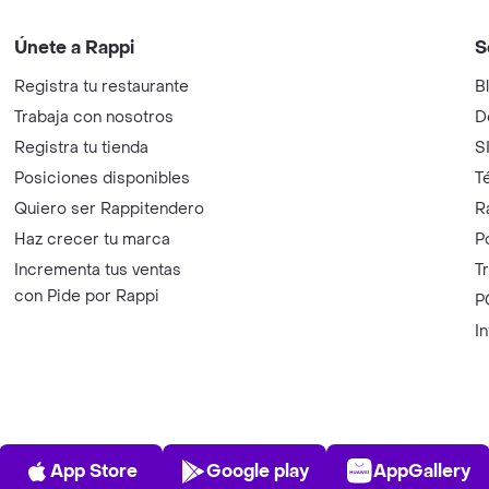
Únete a Rappi
S
Registra tu restaurante
B
Trabaja con nosotros
D
Registra tu tienda
S
Posiciones disponibles
T
Quiero ser Rappitendero
R
Haz crecer tu marca
P
Incrementa tus ventas
T
con Pide por Rappi
P
I
App Store
Play Store
AppGalle
App Store
Google play
AppGallery