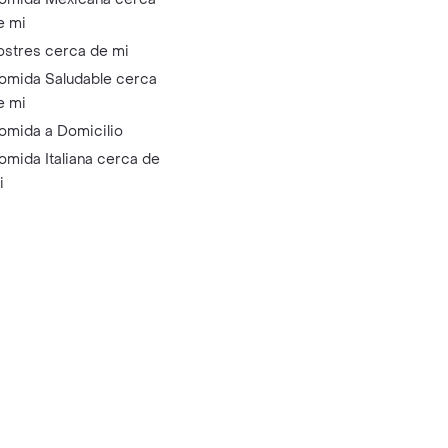
e mi
ostres cerca de mi
omida Saludable cerca
e mi
omida a Domicilio
omida Italiana cerca de
i