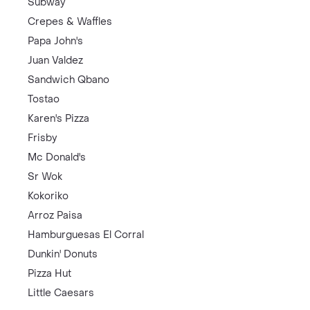
Subway
Crepes & Waffles
Papa John's
Juan Valdez
Sandwich Qbano
Tostao
Karen's Pizza
Frisby
Mc Donald's
Sr Wok
Kokoriko
Arroz Paisa
Hamburguesas El Corral
Dunkin' Donuts
Pizza Hut
Little Caesars