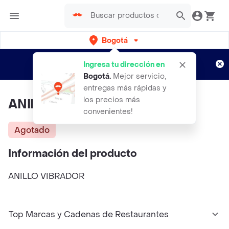
Bogotá
Regístrate
¿Nuevo en Rappi?
y disfruta de
Ingresa tu dirección en
envíos gratis por semanas
Aplican TyC
Bogotá
.
Mejor servicio,
entregas más rápidas y
los precios más
ANILLO VIBRADOR
convenientes!
Agotado
Información del producto
ANILLO VIBRADOR
Top Marcas y Cadenas de Restaurantes