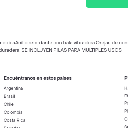
omedicaAnillo retardante con bala vibradora.Orejas de cone
 y duradera. SE INCLUYEN PILAS PARA MULTIPLES USOS
Encuéntranos en estos países
P
Argentina
H
m
Brasil
P
Chile
P
Colombia
C
Costa Rica
S