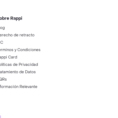
obre Rappi
log
erecho de retracto
IC
érminos y Condiciones
appi Card
olíticas de Privacidad
ratamiento de Datos
QRs
nformación Relevante
ry