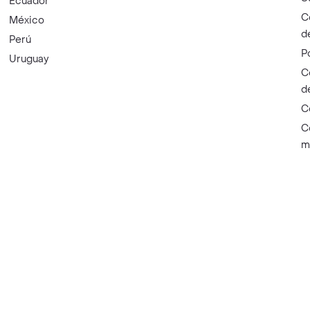
Ecuador
C
México
d
Perú
P
Uruguay
C
d
C
C
m