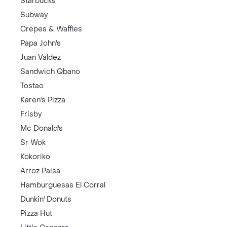
Starbucks
Subway
Crepes & Waffles
Papa John's
Juan Valdez
Sandwich Qbano
Tostao
Karen's Pizza
Frisby
Mc Donald's
Sr Wok
Kokoriko
Arroz Paisa
Hamburguesas El Corral
Dunkin' Donuts
Pizza Hut