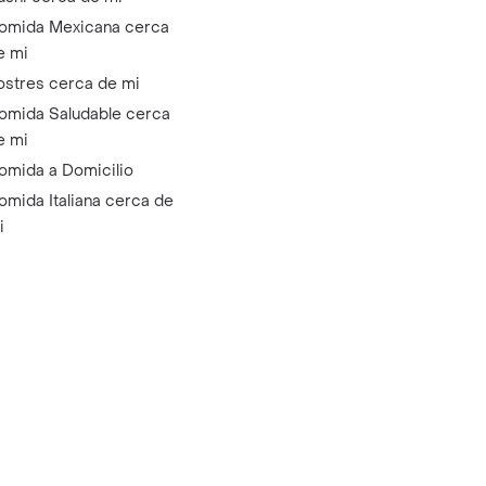
omida Mexicana cerca
e mi
ostres cerca de mi
omida Saludable cerca
e mi
omida a Domicilio
omida Italiana cerca de
i