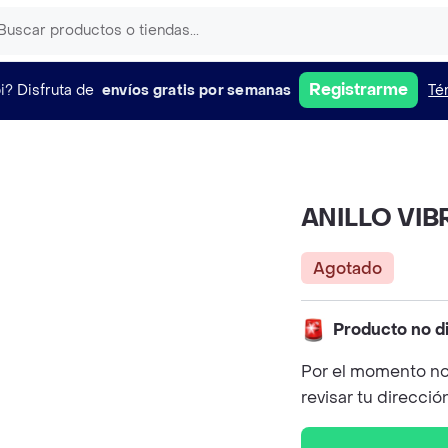
Registrarme
i?
Disfruta de
envíos gratis por semanas
Té
ANILLO VI
Agotado
Producto no d
Por el momento no
revisar tu direcció