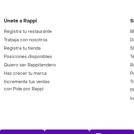
Únete a Rappi
S
Registra tu restaurante
B
Trabaja con nosotros
D
Registra tu tienda
S
Posiciones disponibles
T
Quiero ser Rappitendero
R
Haz crecer tu marca
P
Incrementa tus ventas
T
con Pide por Rappi
P
I
App Store
Play Store
AppGalle