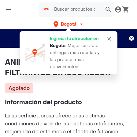
Bogotá
Regístrate
¿Nuevo en Rappi?
y disfruta de
Ingresa tu dirección en
envíos gratis por semanas
Aplican TyC
Bogotá
.
Mejor servicio,
entregas más rápidas y
los precios más
ANILLOS DE CERAMICA
convenientes!
FILTRANTES CR1000 RESUN
Agotado
Información del producto
La superficie porosa ofrece unas óptimas
condiciones de vida de las bacterias nitrificantes,
mejorando de este modo el efecto de filtración