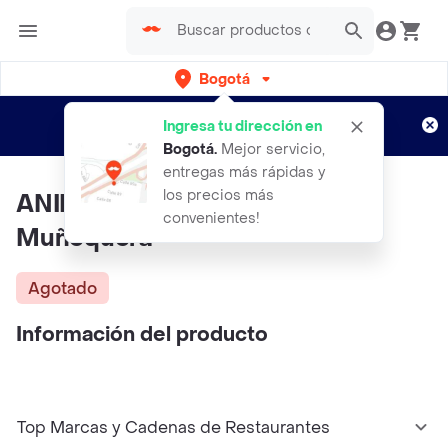
Bogotá
Regístrate
¿Nuevo en Rappi?
y disfruta de
Ingresa tu dirección en
envíos gratis por semanas
Aplican TyC
Bogotá
.
Mejor servicio,
entregas más rápidas y
los precios más
ANIMAL WEAR Vendas
convenientes!
Muñequera
Agotado
Información del producto
Top Marcas y Cadenas de Restaurantes