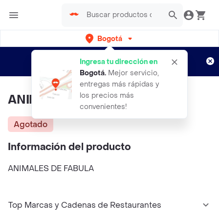
Bogotá
Regístrate
¿Nuevo en Rappi?
y disfruta de
Ingresa tu dirección en
envíos gratis por semanas
Aplican TyC
Bogotá
.
Mejor servicio,
entregas más rápidas y
los precios más
ANIMALES DE FABULA
convenientes!
Agotado
Información del producto
ANIMALES DE FABULA
Top Marcas y Cadenas de Restaurantes