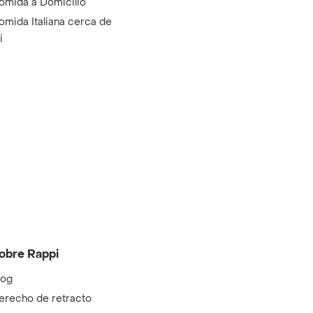
omida a Domicilio
omida Italiana cerca de
i
obre Rappi
log
erecho de retracto