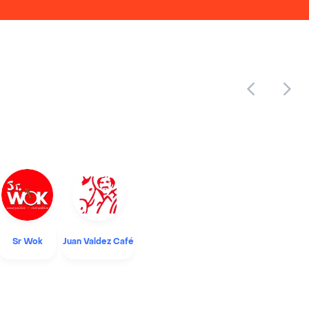
Sr Wok
Juan Valdez Café