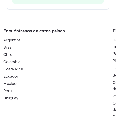
Encuéntranos en estos países
P
Argentina
H
m
Brasil
P
Chile
P
Colombia
C
Costa Rica
S
Ecuador
C
México
d
Perú
P
Uruguay
C
d