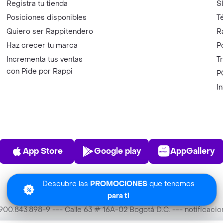
Registra tu tienda
S
Posiciones disponibles
T
Quiero ser Rappitendero
R
Haz crecer tu marca
P
Incrementa tus ventas
T
con Pide por Rappi
P
I
App Store
Play Store
AppGalle
App Store
Google play
AppGallery
Descubre las
PROMOCIONES
que tenemos
para ti
T 900.843.898-9 --- Calle 63 # 16A-02 Bogotá D.C. --- notificac