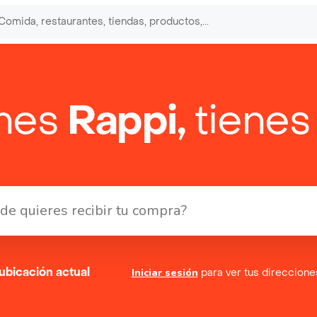
enes
Rappi,
tienes
ubicación actual
Iniciar sesión
para ver tus direccion