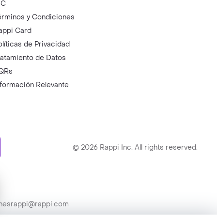
IC
érminos y Condiciones
appi Card
olíticas de Privacidad
ratamiento de Datos
QRs
nformación Relevante
ry
©
2026
Rappi Inc. All rights reserved.
ionesrappi@rappi.com