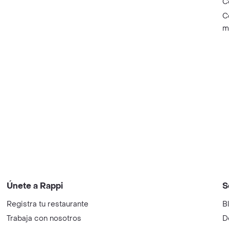
C
C
m
Únete a Rappi
S
Registra tu restaurante
B
Trabaja con nosotros
D