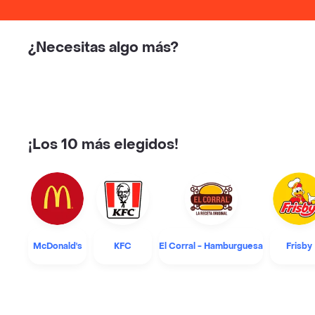
¿Necesitas algo más?
¡Los 10 más elegidos!
McDonald's
KFC
El Corral - Hamburguesa
Frisby