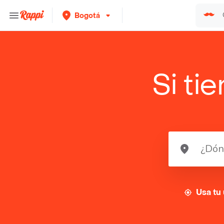
Bogotá
Si ti
Usa tu 