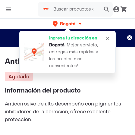
Bogotá
Regístrate
¿Nuevo en Rappi?
y disfruta de
Ingresa tu dirección en
envíos gratis por semanas
Aplican TyC
Bogotá
.
Mejor servicio,
entregas más rápidas y
los precios más
Antic. A D Rojo-oxido 1/4 Gal
convenientes!
Agotado
Información del producto
Anticorrosivo de alto desempeño con pigmentos
inhibidores de la corrosión, ofrece excelente
protección.