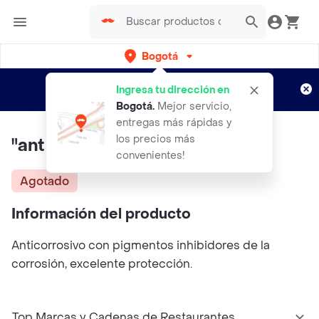
Bogotá
Regístrate
¿Nuevo en Rappi?
y disfruta de
Ingresa tu dirección en
envíos gratis por semanas
Aplican TyC
Bogotá
.
Mejor servicio,
entregas más rápidas y
los precios más
"anticorrosivo Gris 1/1 Gal "
convenientes!
Agotado
Información del producto
Anticorrosivo con pigmentos inhibidores de la
corrosión, excelente protección.
Top Marcas y Cadenas de Restaurantes