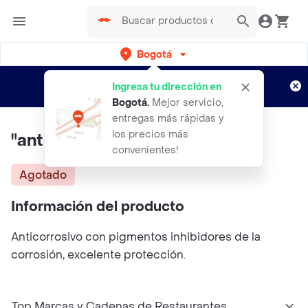
Bogotá
Regístrate
¿Nuevo en Rappi?
y disfruta de
Ingresa tu dirección en
envíos gratis por semanas
Aplican TyC
Bogotá
.
Mejor servicio,
entregas más rápidas y
los precios más
"anticorrosivo Rojo 1/1 Gal "
convenientes!
Agotado
Información del producto
Anticorrosivo con pigmentos inhibidores de la
corrosión, excelente protección.
Top Marcas y Cadenas de Restaurantes