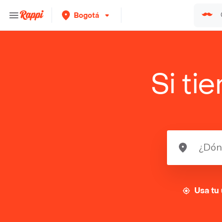
Bogotá
Si ti
Usa tu 