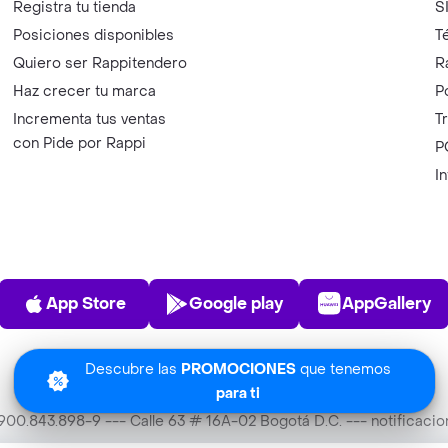
Registra tu tienda
S
Posiciones disponibles
T
Quiero ser Rappitendero
R
Haz crecer tu marca
P
Incrementa tus ventas
T
con Pide por Rappi
P
I
App Store
Play Store
AppGalle
App Store
Google play
AppGallery
Descubre las
PROMOCIONES
que tenemos
para ti
T 900.843.898-9 --- Calle 63 # 16A-02 Bogotá D.C. --- notificac