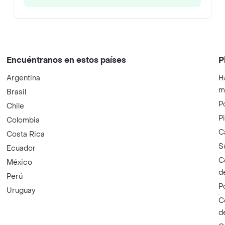
Encuéntranos en estos países
P
Argentina
H
m
Brasil
P
Chile
P
Colombia
C
Costa Rica
S
Ecuador
C
México
d
Perú
P
Uruguay
C
d