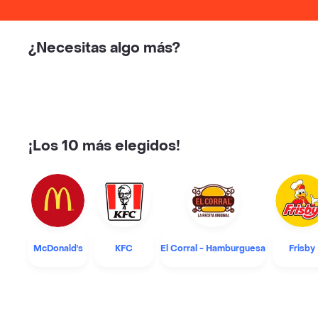
¿Necesitas algo más?
¡Los 10 más elegidos!
McDonald's
KFC
El Corral - Hamburguesa
Frisby