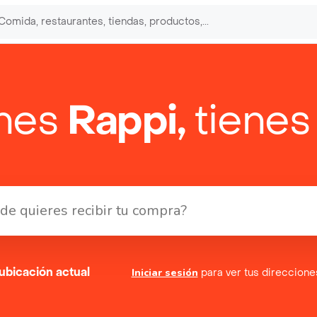
enes
Rappi,
tienes
ubicación actual
Iniciar sesión
para ver tus direccion