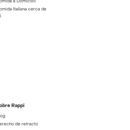
omida a Domicilio
omida Italiana cerca de
i
obre Rappi
log
erecho de retracto