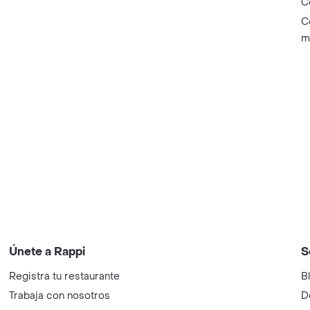
C
C
m
Únete a Rappi
S
Registra tu restaurante
B
Trabaja con nosotros
D