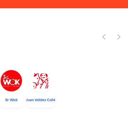
Sr Wok
Juan Valdez Café