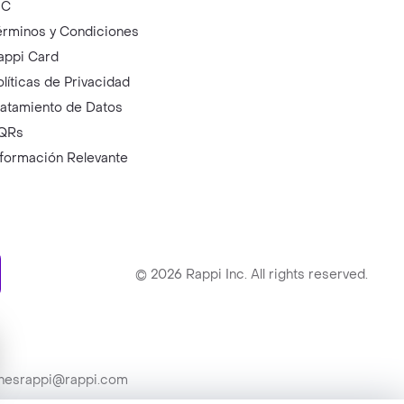
IC
érminos y Condiciones
appi Card
olíticas de Privacidad
ratamiento de Datos
QRs
nformación Relevante
ry
©
2026
Rappi Inc. All rights reserved.
ionesrappi@rappi.com