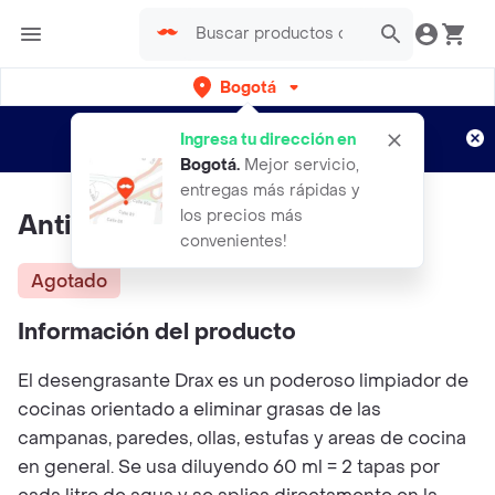
Bogotá
Regístrate
¿Nuevo en Rappi?
y disfruta de
Ingresa tu dirección en
envíos gratis por semanas
Aplican TyC
Bogotá
.
Mejor servicio,
entregas más rápidas y
los precios más
Antigrasas Drax
convenientes!
Agotado
Información del producto
El desengrasante Drax es un poderoso limpiador de
cocinas orientado a eliminar grasas de las
campanas, paredes, ollas, estufas y areas de cocina
en general. Se usa diluyendo 60 ml = 2 tapas por