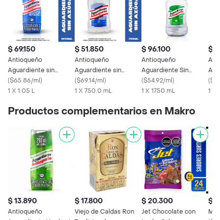
$ 69.150
$ 51.850
$ 96.100
$ 1
Antioqueño
Antioqueño
Antioqueño
Ant
Aguardiente sin
Aguardiente sin
Aguardiente Sin
Agu
Azúcar
(
$65.86/ml
)
Azúcar
(
$69.14/ml
)
Azúcar
(
$54.92/ml
)
Azú
(
$6
1 X 1.05 L
1 X 750.0 mL
1 X 1750 mL
1 X
Productos complementarios en Makro
$ 13.890
$ 17.800
$ 20.300
$ 1
Antioqueño
Viejo de Caldas Ron
Jet Chocolate con
M&c