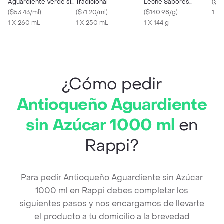
Aguardiente Verde sin
Tradicional
Leche Sabores
(
$1.
Azúcar
(
$53.43/ml
)
(
$71.20/ml
)
Surtidos
(
$140.98/g
)
1 X
1 X 260 mL
1 X 250 mL
1 X 144 g
¿Cómo pedir
Antioqueño Aguardiente
sin Azúcar 1000 ml
en
Rappi?
Para pedir Antioqueño Aguardiente sin Azúcar
1000 ml en Rappi debes completar los
siguientes pasos y nos encargamos de llevarte
el producto a tu domicilio a la brevedad