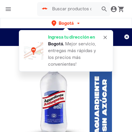
Bogotá
Regístrate
¿Nuevo en Rappi?
y disfruta de
Ingresa tu dirección en
envíos gratis por semanas
Aplican TyC
Bogotá
.
Mejor servicio,
entregas más rápidas y
los precios más
convenientes!