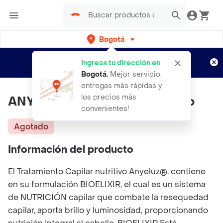
Bogotá
Regístrate
¿Nuevo en Rappi?
y disfruta de
Ingresa tu dirección en
envíos gratis por semanas
Aplican TyC
Bogotá
.
Mejor servicio,
entregas más rápidas y
los precios más
ANYELUZ Tratamiento Nutritivo
convenientes!
Agotado
Información del producto
El Tratamiento Capilar nutritivo Anyeluz®, contiene
en su formulación BIOELIXIR, el cual es un sistema
de NUTRICIÓN capilar que combate la resequedad
capilar, aporta brillo y luminosidad, proporcionando