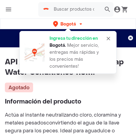
Bogotá
Regístrate
¿Nuevo en Rappi?
y disfruta de
Ingresa tu dirección en
envíos gratis por semanas
Aplican TyC
Bogotá
.
Mejor servicio,
entregas más rápidas y
los precios más
API Acondicionador De Agua Tap
convenientes!
Water Conditiones 118Ml
Agotado
Información del producto
Actúa al instante neutralizando cloro, cloramina y
metales pesadosconvirtiendo el agua de la llave
segura para los peces. Ideal para aguadulce o