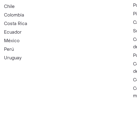
P
Chile
P
Colombia
C
Costa Rica
S
Ecuador
C
México
d
Perú
P
Uruguay
C
d
C
C
m