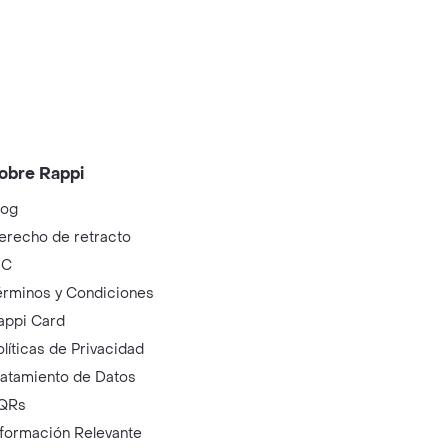
obre Rappi
log
erecho de retracto
IC
érminos y Condiciones
appi Card
olíticas de Privacidad
ratamiento de Datos
QRs
nformación Relevante