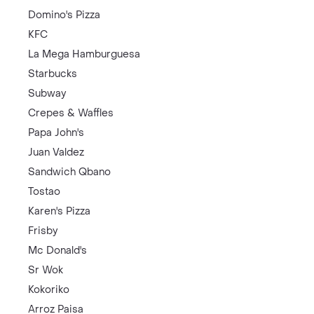
Domino's Pizza
KFC
La Mega Hamburguesa
Starbucks
Subway
Crepes & Waffles
Papa John's
Juan Valdez
Sandwich Qbano
Tostao
Karen's Pizza
Frisby
Mc Donald's
Sr Wok
Kokoriko
Arroz Paisa