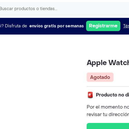
Registrarme
i?
Disfruta de
envíos gratis por semanas
Té
Apple Watch
Agotado
Producto no d
Por el momento no
revisar tu direcció