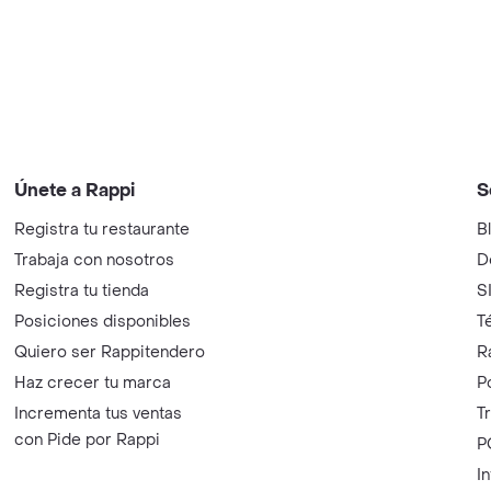
Únete a Rappi
S
Registra tu restaurante
B
Trabaja con nosotros
D
Registra tu tienda
S
Posiciones disponibles
T
Quiero ser Rappitendero
R
Haz crecer tu marca
P
Incrementa tus ventas
T
con Pide por Rappi
P
I