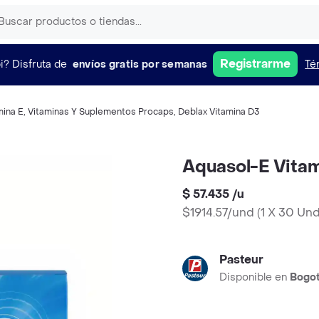
Registrarme
i?
Disfruta de
envíos gratis por semanas
Té
mina E
,
Vitaminas Y Suplementos Procaps
,
Deblax Vitamina D3
Aquasol-E Vitam
$ 57.435
/
u
$1914.57/und
(
1 X 30 Un
Pasteur
Disponible en
Bogo