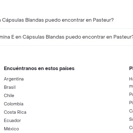
ares a Aquasol-E Vitamina E en Cápsulas Blandas puedo encontrar en Pasteur?
oductos complementarios a Aquasol-E Vitamina E en Cápsulas Blandas puedo encontrar en Pasteur
Encuéntranos en estos países
P
Argentina
H
m
Brasil
P
Chile
P
Colombia
C
Costa Rica
S
Ecuador
C
México