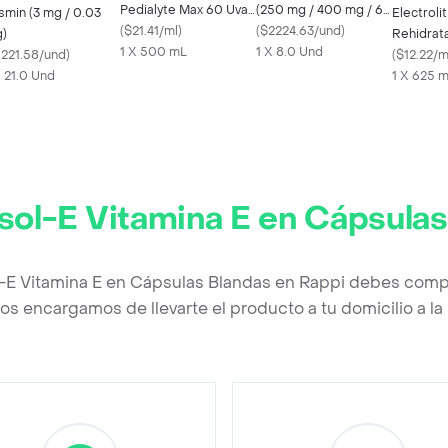
Pedialyte Max 60 Uva
(250 mg / 400 mg / 65
smin (3 mg / 0.03
Electroli
Frasco 500 mL
(
$21.41/ml
)
mg)
(
$2224.63/und
)
)
Rehidrat
1 X 500 mL
1 X 8.0 Und
1221.58/und
)
Azul
(
$12.22/m
X 21.0 Und
1 X 625 
ol-E Vitamina E en Cápsulas
-E Vitamina E en Cápsulas Blandas en Rappi debes compl
os encargamos de llevarte el producto a tu domicilio a l