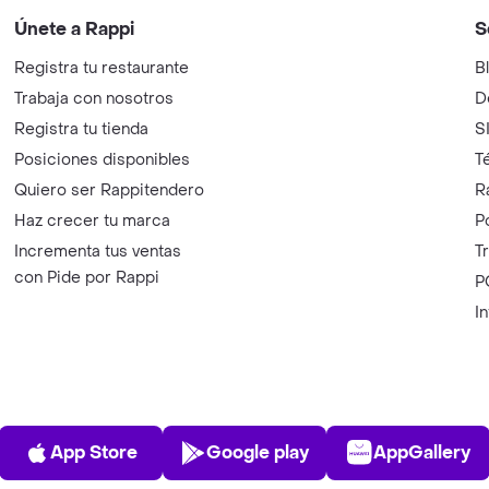
Únete a Rappi
S
Registra tu restaurante
B
Trabaja con nosotros
D
Registra tu tienda
S
Posiciones disponibles
T
Quiero ser Rappitendero
R
Haz crecer tu marca
P
Incrementa tus ventas
T
con Pide por Rappi
P
I
App Store
Play Store
AppGalle
App Store
Google play
AppGallery