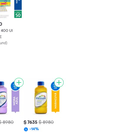
0
I
E
und
)
$ 8980
$ 7635
$ 8980
-
14
%