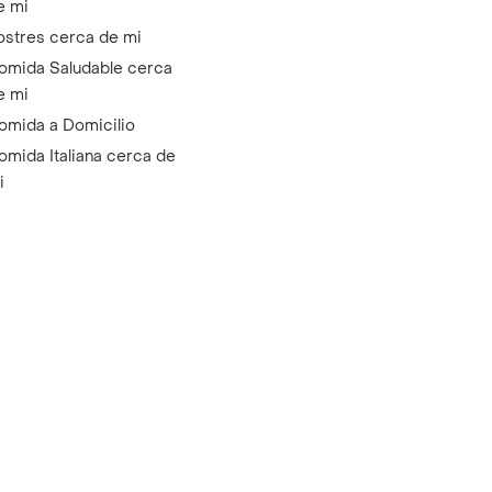
e mi
ostres cerca de mi
omida Saludable cerca
e mi
omida a Domicilio
omida Italiana cerca de
i