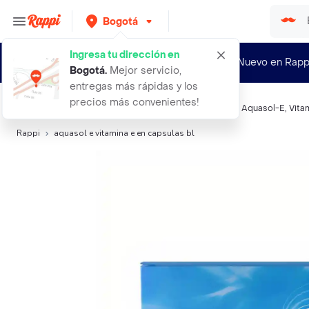
Bogotá
Ingresa tu dirección en
¿Nuevo en Rapp
Bogotá
.
Mejor servicio,
entregas más rápidas y los
precios más convenientes!
Búsquedas relacionadas:
Vitaminas y multivitamínicos
,
Aquasol-E
,
Vita
Rappi
aquasol e vitamina e en capsulas bl