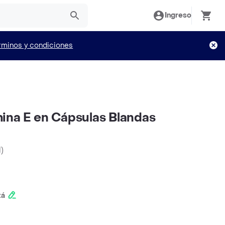
Ingreso
rminos y condiciones
ina E en Cápsulas Blandas
d
)
tá