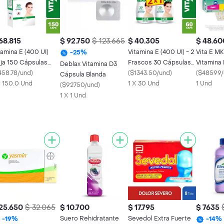
68.815
$ 92.750
$ 123.665
$ 40.305
$ 48.60
tamina E (400 UI)
Vitamina E (400 UI) - 2
Vita E MK 400 U
-
25
%
ja 150 Cápsulas
Frascos 30 Cápsulas
Vitamina 
Deblax Vitamina D3
andas
458.78/und
)
Blandas
(
$1343.50/und
)
(
$48599/
Cápsula Blanda
X 150.0 Und
1 X 30 Und
1 Und
(
$92750/und
)
1 X 1 Und
25.650
$ 32.065
$ 10.700
$ 17.795
$ 7635
Suero Rehidratante
Sevedol Extra Fuerte
-
19
%
-
14
%