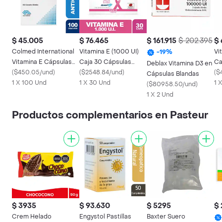
$ 45.005
$ 76.465
$ 161.915
$ 202.395
$ 
Colmed International
Vitamina E (1000 UI)
Vi
-
19
%
Vitamina E Cápsulas
Caja 30 Cápsulas
Ca
Deblax Vitamina D3 en
Blandas
(
$450.05/und
)
Blandas
(
$2548.84/und
)
Bl
(
$
Cápsulas Blandas
1 X 100 Und
1 X 30 Und
1 
(
$80958.50/und
)
1 X 2 Und
Productos complementarios en Pasteur
$ 3935
$ 93.630
$ 5295
$ 
Crem Helado
Engystol Pastillas
Baxter Suero