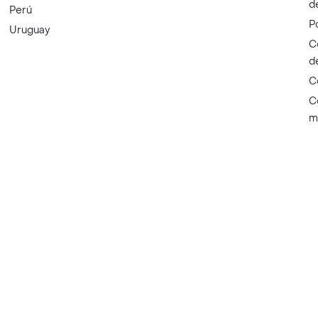
d
Perú
P
Uruguay
C
d
C
C
m