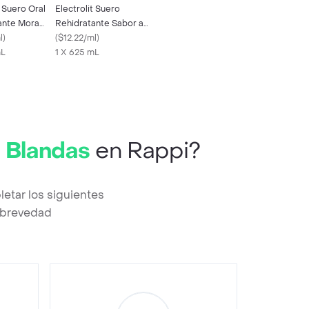
t Suero Oral
Electrolit Suero
ante Mora
Rehidratante Sabor a
l
)
Maracuyá
(
$12.22/ml
)
mL
1 X 625 mL
 Blandas
en Rappi?
etar los siguientes
a brevedad