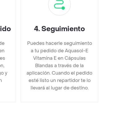
dido
4
.
Seguimiento
de
Puedes hacerle seguimiento
en
a tu pedido de Aquasol-E
bes
Vitamina E en Cápsulas
n,
Blandas a través de la
go y
aplicación. Cuando el pedido
n
esté listo un repartidor te lo
llevará al lugar de destino.