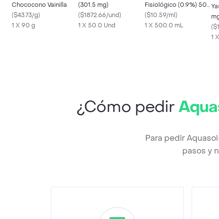
Chococono Vainilla
(301.5 mg)
Fisiológico (0.9%) 500
Ya
(
$43.73/g
)
(
$1872.66/und
)
mL
(
$10.59/ml
)
mg
1 X 90 g
1 X 50.0 Und
1 X 500.0 mL
(
$
1 
¿Cómo pedir
Aquas
Para pedir Aquasol
pasos y n