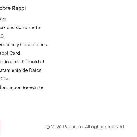
obre Rappi
log
erecho de retracto
IC
érminos y Condiciones
appi Card
olíticas de Privacidad
ratamiento de Datos
QRs
nformación Relevante
ry
©
2026
Rappi Inc. All rights reserved.