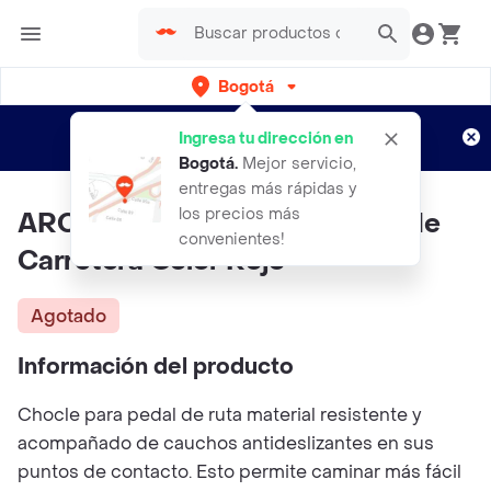
Bogotá
Regístrate
¿Nuevo en Rappi?
y disfruta de
Ingresa tu dirección en
envíos gratis por semanas
Aplican TyC
Bogotá
.
Mejor servicio,
entregas más rápidas y
los precios más
ARC R2 - Calas para Bicicleta de
convenientes!
Carretera Color Rojo
Agotado
Información del producto
Chocle para pedal de ruta material resistente y
acompañado de cauchos antideslizantes en sus
puntos de contacto. Esto permite caminar más fácil