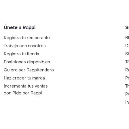
Únete a Rappi
S
Registra tu restaurante
B
Trabaja con nosotros
D
Registra tu tienda
S
Posiciones disponibles
T
Quiero ser Rappitendero
R
Haz crecer tu marca
P
Incrementa tus ventas
T
con Pide por Rappi
P
I