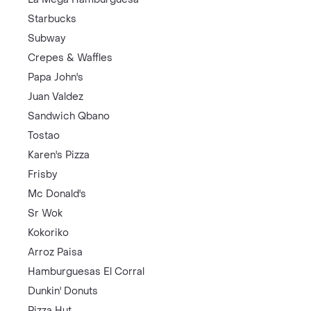
Starbucks
Subway
Crepes & Waffles
Papa John's
Juan Valdez
Sandwich Qbano
Tostao
Karen's Pizza
Frisby
Mc Donald's
Sr Wok
Kokoriko
Arroz Paisa
Hamburguesas El Corral
Dunkin' Donuts
Pizza Hut