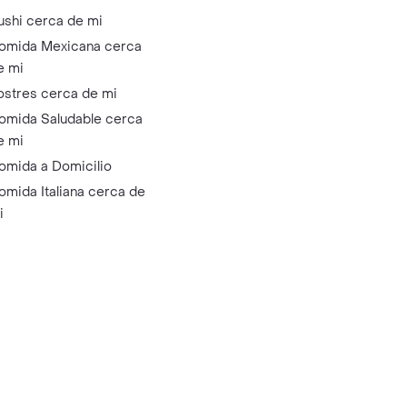
ushi cerca de mi
omida Mexicana cerca
e mi
ostres cerca de mi
omida Saludable cerca
e mi
omida a Domicilio
omida Italiana cerca de
i