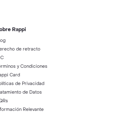
obre Rappi
log
erecho de retracto
IC
érminos y Condiciones
appi Card
olíticas de Privacidad
ratamiento de Datos
QRs
nformación Relevante