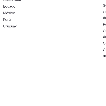
S
Ecuador
C
México
d
Perú
P
Uruguay
C
d
C
C
m