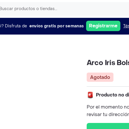
Registrarme
i?
Disfruta de
envíos gratis por semanas
Té
Arco Iris Bo
Agotado
Producto no d
Por el momento no
revisar tu direcció