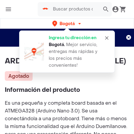
Bogotá
Regístrate
¿Nuevo en Rappi?
y disfruta de
Ingresa tu dirección en
envíos gratis por semanas
Aplican TyC
Bogotá
.
Mejor servicio,
entregas más rápidas y
los precios más
ARDUINO NANO V3 (CON CABLE)
convenientes!
Agotado
Información del producto
Es una pequeña y completa board basada en el
ATMEGA328 (Arduino Nano 3.0). Se usa
conectándola a una protoboard. Tiene más o menos
la misma funcionalidad que el Arduino Duemilanove.