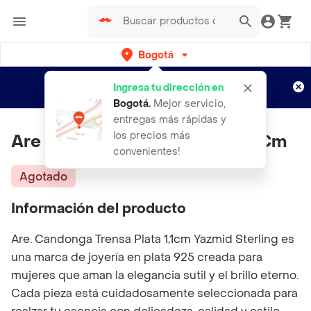
Bogotá
Regístrate
¿Nuevo en Rappi?
y disfruta de
Ingresa tu dirección en
envíos gratis por semanas
Aplican TyC
Bogotá
.
Mejor servicio,
entregas más rápidas y
los precios más
Are Candonga Trensa Plata 1.1 Cm
convenientes!
Agotado
Información del producto
Are. Candonga Trensa Plata 1,1cm Yazmid Sterling es
una marca de joyería en plata 925 creada para
mujeres que aman la elegancia sutil y el brillo eterno.
Cada pieza está cuidadosamente seleccionada para