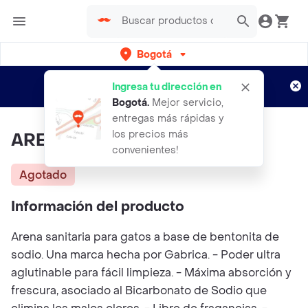
Bogotá
Regístrate
¿Nuevo en Rappi?
y disfruta de
Ingresa tu dirección en
envíos gratis por semanas
Aplican TyC
Bogotá
.
Mejor servicio,
entregas más rápidas y
los precios más
ARENA COMFORT CAT
convenientes!
Agotado
Información del producto
Arena sanitaria para gatos a base de bentonita de
sodio. Una marca hecha por Gabrica. - Poder ultra
aglutinable para fácil limpieza. - Máxima absorción y
frescura, asociado al Bicarbonato de Sodio que