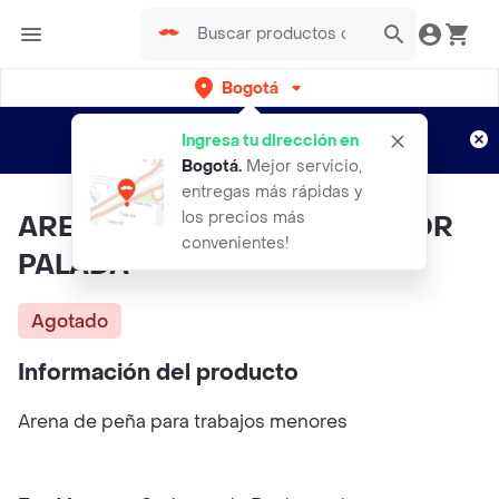
Bogotá
Regístrate
¿Nuevo en Rappi?
y disfruta de
Ingresa tu dirección en
envíos gratis por semanas
Aplican TyC
Bogotá
.
Mejor servicio,
entregas más rápidas y
los precios más
ARENA DE PEÑA EN BOLSA POR
convenientes!
PALADA
Agotado
Información del producto
Arena de peña para trabajos menores