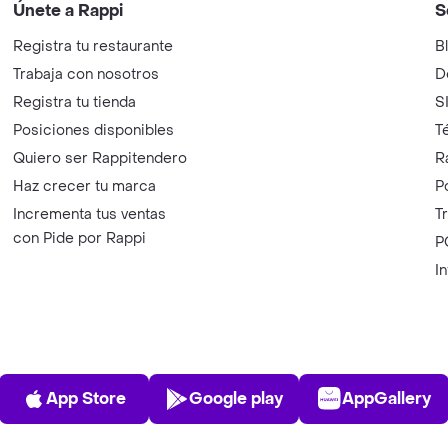
Únete a Rappi
S
Registra tu restaurante
B
Trabaja con nosotros
D
Registra tu tienda
S
Posiciones disponibles
T
Quiero ser Rappitendero
R
Haz crecer tu marca
P
Incrementa tus ventas
T
con Pide por Rappi
P
I
App Store
Play Store
AppGalle
App Store
Google play
AppGallery