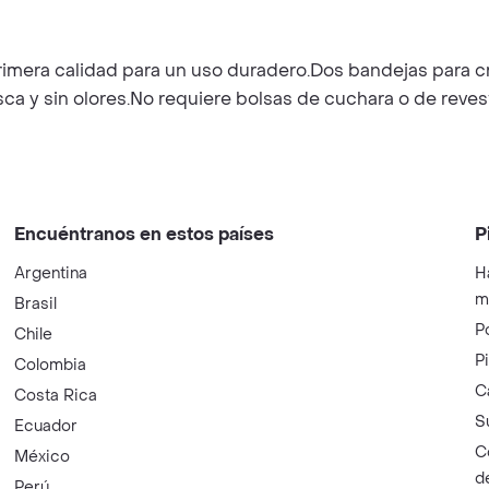
primera calidad para un uso duradero.Dos bandejas para c
ca y sin olores.No requiere bolsas de cuchara o de reves
Encuéntranos en estos países
P
Argentina
H
m
Brasil
P
Chile
P
Colombia
C
Costa Rica
S
Ecuador
C
México
d
Perú