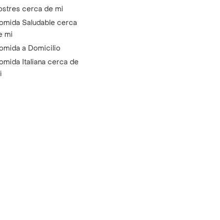
ostres cerca de mi
omida Saludable cerca
e mi
omida a Domicilio
omida Italiana cerca de
i