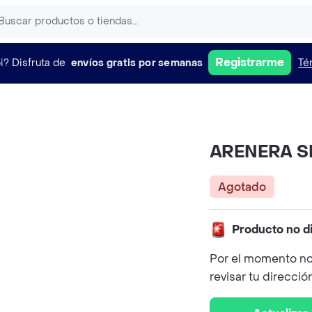
Registrarme
i?
Disfruta de
envíos gratis por semanas
Té
ARENERA S
Agotado
Producto no d
Por el momento no
revisar tu direcció