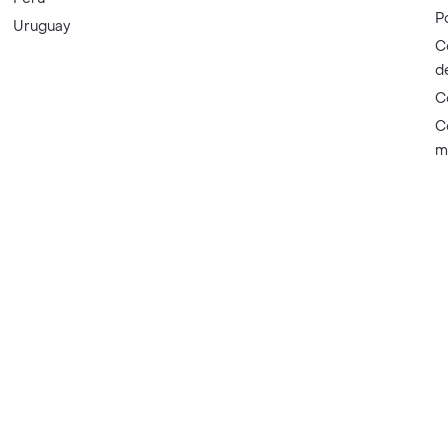
P
Uruguay
C
d
C
C
m