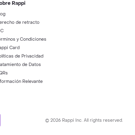
obre Rappi
log
erecho de retracto
IC
érminos y Condiciones
appi Card
olíticas de Privacidad
ratamiento de Datos
QRs
nformación Relevante
ry
©
2026
Rappi Inc. All rights reserved.