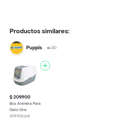
Productos similares:
Puppis
$0
$ 209.900
Bco Arenera Para
Gato Gris
209.90/und