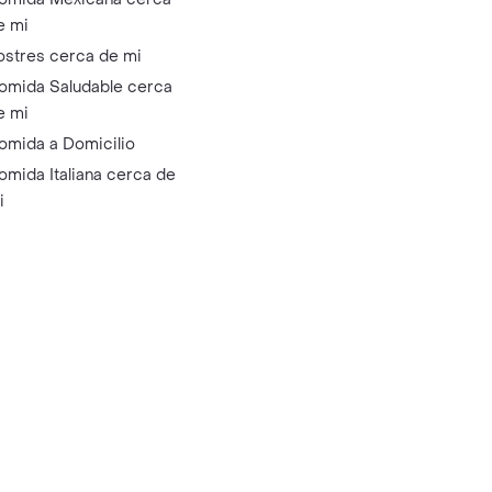
e mi
ostres cerca de mi
omida Saludable cerca
e mi
omida a Domicilio
omida Italiana cerca de
i