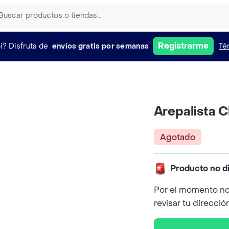
Registrarme
i?
Disfruta de
envíos gratis por semanas
Té
Arepalista C
Agotado
Producto no d
Por el momento no
revisar tu direcció