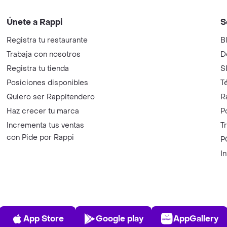
Únete a Rappi
S
Registra tu restaurante
B
Trabaja con nosotros
D
Registra tu tienda
S
Posiciones disponibles
T
Quiero ser Rappitendero
R
Haz crecer tu marca
P
Incrementa tus ventas
T
con Pide por Rappi
P
I
App Store
Play Store
AppGalle
App Store
Google play
AppGallery