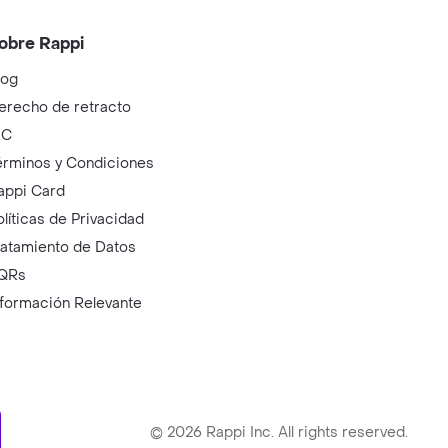
obre Rappi
log
erecho de retracto
IC
érminos y Condiciones
appi Card
olíticas de Privacidad
ratamiento de Datos
QRs
nformación Relevante
ry
©
2026
Rappi Inc. All rights reserved.