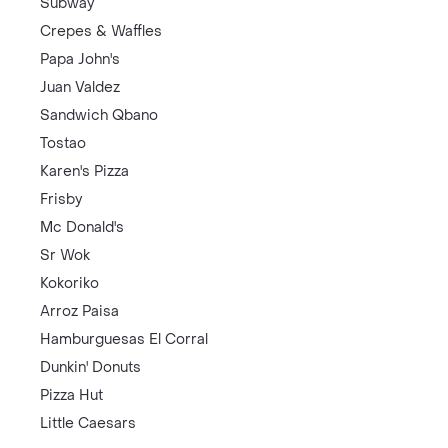
Subway
Crepes & Waffles
Papa John's
Juan Valdez
Sandwich Qbano
Tostao
Karen's Pizza
Frisby
Mc Donald's
Sr Wok
Kokoriko
Arroz Paisa
Hamburguesas El Corral
Dunkin' Donuts
Pizza Hut
Little Caesars