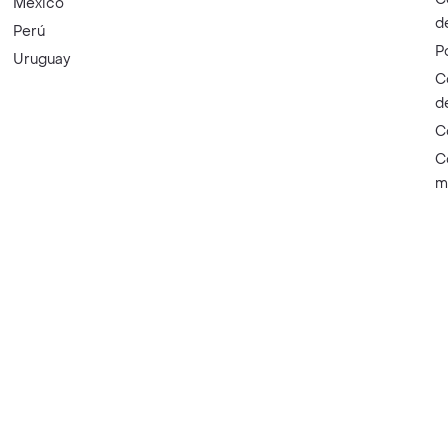
México
d
Perú
P
Uruguay
C
d
C
C
m