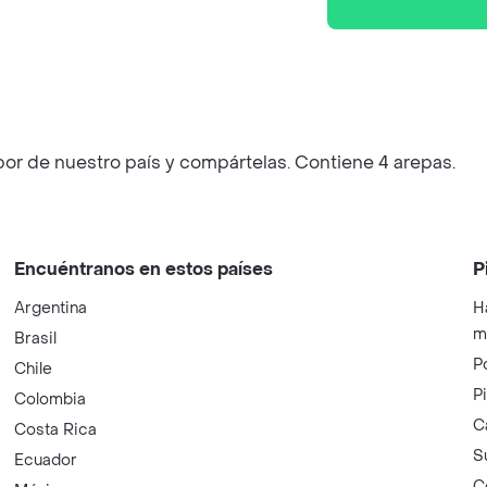
bor de nuestro país y compártelas. Contiene 4 arepas.
Encuéntranos en estos países
P
Argentina
H
m
Brasil
P
Chile
P
Colombia
C
Costa Rica
S
Ecuador
C