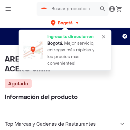
Bogotá
Regístrate
¿Nuevo en Rappi?
y disfruta de
Ingresa tu dirección en
envíos gratis por semanas
Aplican TyC
Bogotá
.
Mejor servicio,
entregas más rápidas y
los precios más
ARETE TOPO BALIN NEGRO
convenientes!
ACERO 5MM
Agotado
Información del producto
Top Marcas y Cadenas de Restaurantes