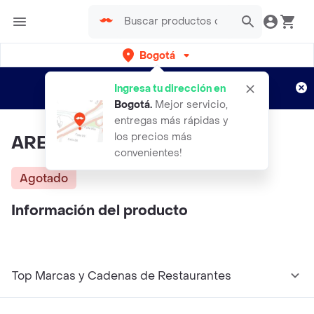
Bogotá
Regístrate
¿Nuevo en Rappi?
y disfruta de
Ingresa tu dirección en
envíos gratis por semanas
Aplican TyC
Bogotá
.
Mejor servicio,
entregas más rápidas y
los precios más
ARETES bEAUTIFUL LEAF.
convenientes!
Agotado
Información del producto
Top Marcas y Cadenas de Restaurantes