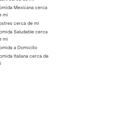
omida Mexicana cerca
e mi
ostres cerca de mi
omida Saludable cerca
e mi
omida a Domicilio
omida Italiana cerca de
i