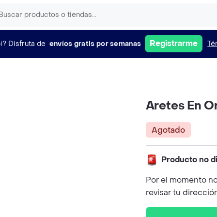
Registrarme
i?
Disfruta de
envíos gratis por semanas
Té
Aretes En Or
Agotado
Producto no d
Por el momento no
revisar tu direcció