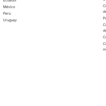
Ecuador
C
México
d
Perú
P
Uruguay
C
d
C
C
m