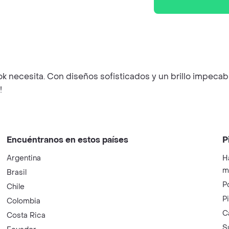
ok necesita. Con diseños sofisticados y un brillo impecabl
!
Encuéntranos en estos países
P
Argentina
H
m
Brasil
P
Chile
P
Colombia
C
Costa Rica
S