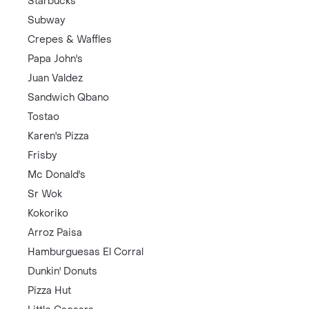
Starbucks
Subway
Crepes & Waffles
Papa John's
Juan Valdez
Sandwich Qbano
Tostao
Karen's Pizza
Frisby
Mc Donald's
Sr Wok
Kokoriko
Arroz Paisa
Hamburguesas El Corral
Dunkin' Donuts
Pizza Hut