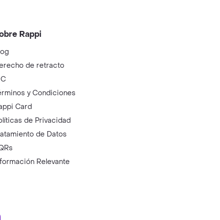
obre Rappi
log
erecho de retracto
IC
érminos y Condiciones
appi Card
olíticas de Privacidad
ratamiento de Datos
QRs
nformación Relevante
ry