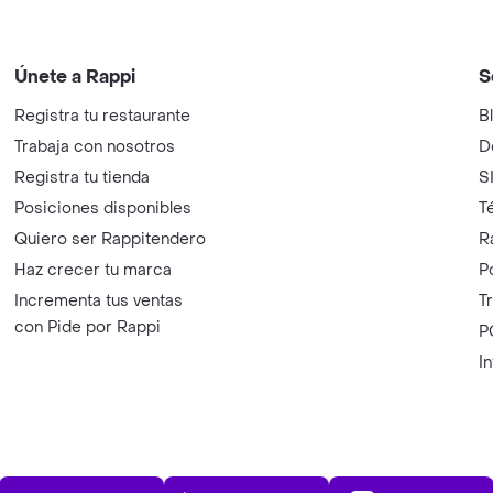
Únete a Rappi
S
Registra tu restaurante
B
Trabaja con nosotros
D
Registra tu tienda
S
Posiciones disponibles
T
Quiero ser Rappitendero
R
Haz crecer tu marca
P
Incrementa tus ventas
T
con Pide por Rappi
P
I
App Store
Play Store
AppGalle