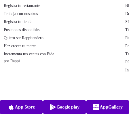
Registra tu restaurante
B
Trabaja con nosotros
De
Registra tu tienda
S
Posiciones disponibles
Té
Quiero ser Rappitendero
Ra
Haz crecer tu marca
Po
Incrementa tus ventas con Pide
Tr
por Rappi
P
In
App Store
Play Store
AppGallery
App Store
Google play
AppGallery