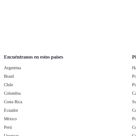
Encuéntranos en estos países
Pi
Argentina
Ha
Brasil
Po
Chile
Pi
Colombia
Ca
Costa Rica
Su
Ecuador
Co
México
Po
Perú
Co
Uruguay
Co