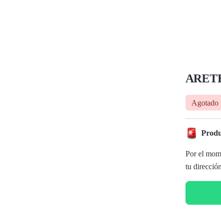
ARETE
Agotado
Produ
Por el mome
tu direcció