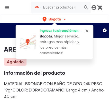
Bogotá
Regístrate
¿Nuevo en Rappi?
y disfruta de
Ingresa tu dirección en
envíos gratis por semanas
Aplican TyC
Bogotá
.
Mejor servicio,
entregas más rápidas y
los precios más
ARETES HAPPY LEAF HOOPS.
convenientes!
Agotado
Información del producto
MATERIAL: BRONCE CON BAÑO DE ORO 24K.PESO:
19gr.COLOR: DORADO.TAMAÑO: Largo 4 cm / Ancho
3.5 cm