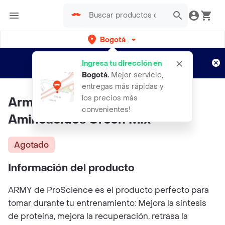
Bogotá
Regístrate
¿Nuevo en Rappi?
y disfruta de
Ingresa tu dirección en
envíos gratis por semanas
Aplican TyC
Bogotá
.
Mejor servicio,
entregas más rápidas y
los precios más
Army PROSCIENCE Bcaa
convenientes!
Aminoacidos Green Mix
Agotado
Información del producto
ARMY de ProScience es el producto perfecto para
tomar durante tu entrenamiento: Mejora la síntesis
de proteína, mejora la recuperación, retrasa la