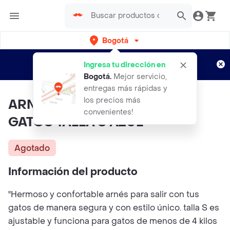
Bogotá
Regístrate
¿Nuevo en Rappi?
y disfruta de
Ingresa tu dirección en
envíos gratis por semanas
Aplican TyC
Bogotá
.
Mejor servicio,
entregas más rápidas y
los precios más
ARNÉS CONFORT PLUS PARA
convenientes!
GATOS TALLA S AZUL
Agotado
Información del producto
"Hermoso y confortable arnés para salir con tus
gatos de manera segura y con estilo único. talla S es
ajustable y funciona para gatos de menos de 4 kilos