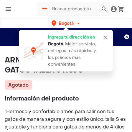
Bogotá
Regístrate
¿Nuevo en Rappi?
y disfruta de
Ingresa tu dirección en
envíos gratis por semanas
Aplican TyC
Bogotá
.
Mejor servicio,
entregas más rápidas y
los precios más
ARNÉS CONFORT PLUS PARA
convenientes!
GATOS TALLA S ROJO
Agotado
Información del producto
"Hermoso y confortable arnés para salir con tus
gatos de manera segura y con estilo único. talla S es
ajustable y funciona para gatos de menos de 4 kilos